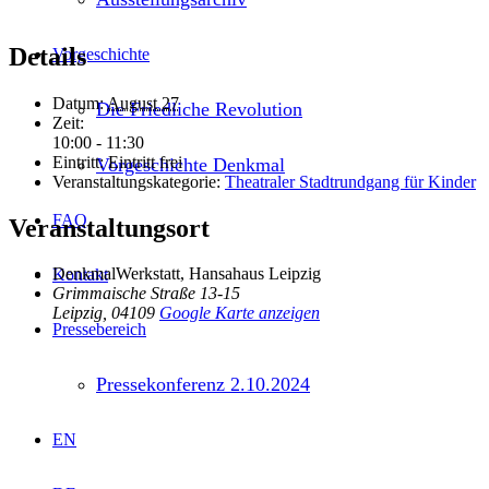
Details
Vorgeschichte
Datum:
August 27
Die Friedliche Revolution
Zeit:
10:00 - 11:30
Eintritt:
Eintritt frei
Vorgeschichte Denkmal
Veranstaltungskategorie:
Theatraler Stadtrundgang für Kinder
FAQ
Veranstaltungsort
DenkmalWerkstatt, Hansahaus Leipzig
Kontakt
Grimmaische Straße 13-15
Leipzig
,
04109
Google Karte anzeigen
Pressebereich
Pressekonferenz 2.10.2024
EN