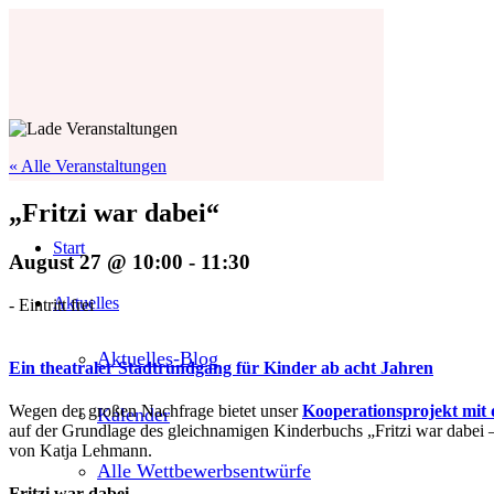
« Alle Veranstaltungen
„Fritzi war dabei“
Start
August 27 @ 10:00
-
11:30
Aktuelles
-
Eintritt frei
Aktuelles-Blog
Ein theatraler Stadtrundgang für Kinder ab acht Jahren
Wegen der großen Nachfrage bietet unser
Kooperationsprojekt mit
Kalender
auf der Grundlage des gleichnamigen Kinderbuchs „Fritzi war dabei
von Katja Lehmann.
Alle Wettbewerbsentwürfe
Fritzi war dabei