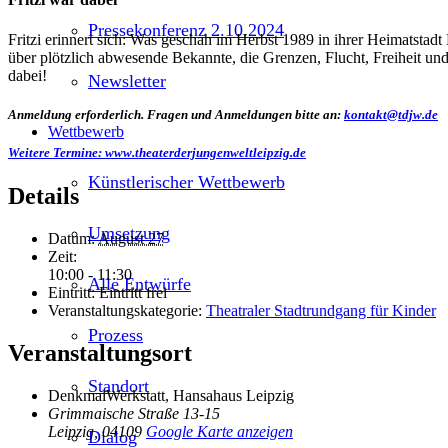
Pressekonferenz 2.10.2024
Fritzi erinnert sich: Was geschah im Herbst 1989 in ihrer Heimatstadt
über plötzlich abwesende Bekannte, die Grenzen, Flucht, Freiheit un
dabei!
Newsletter
Anmeldung erforderlich.
Fragen und Anmeldungen bitte an:
kontakt@tdjw.de
Wettbewerb
Weitere Termine: www.theaterderjungenweltleipzig.de
Künstlerischer Wettbewerb
Details
Umsetzung
Datum:
August 27
Zeit:
10:00 - 11:30
Alle Entwürfe
Eintritt:
Eintritt frei
Veranstaltungskategorie:
Theatraler Stadtrundgang für Kinder
Prozess
Veranstaltungsort
Standort
DenkmalWerkstatt, Hansahaus Leipzig
Grimmaische Straße 13-15
Leipzig
,
04109
Google Karte anzeigen
Dialog