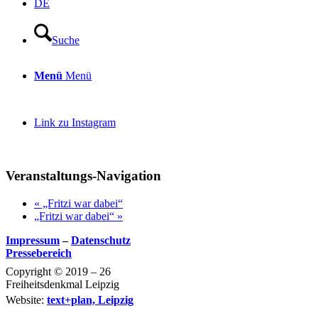
DE
Suche
Menü
Menü
Link zu Instagram
Veranstaltungs-Navigation
«
„Fritzi war dabei“
„Fritzi war dabei“
»
Impressum
–
Datenschutz
Pressebereich
Copyright © 2019 – 26
Freiheitsdenkmal Leipzig
Website:
text+plan, Leipzig