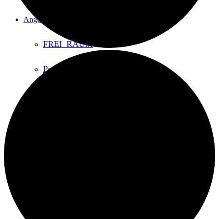
Angebote
FREI_RAUM
Podcast
Fritzi war dabei
Wanderausstellung
DDR in Aufruhr
Cinema Casino
Denkmalwerkstatt Buchkinder
Ausstellungsarchiv