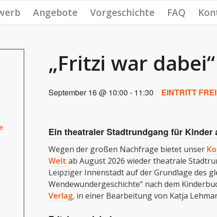
werb
Angebote
Vorgeschichte
FAQ
Kon
„Fritzi war dabei“
T
September 16 @ 10:00
-
11:30
EINTRITT FREI
e
Ein theatraler Stadtrundgang für Kinder
Wegen der großen Nachfrage bietet unser
Ko
Welt
ab August 2026 wieder theatrale Stadtru
Leipziger Innenstadt auf der Grundlage des gl
Wendewundergeschichte“ nach dem Kinderbuc
Verlag
,
in einer Bearbeitung von Katja Lehma