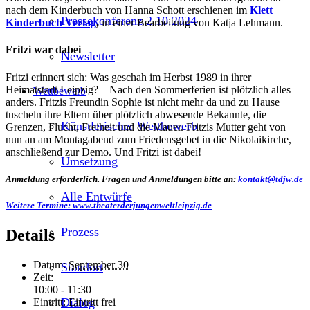
nach dem Kinderbuch von Hanna Schott erschienen im
Klett
Pressekonferenz 2.10.2024
Kinderbuch Verlag
,
in einer Bearbeitung von Katja Lehmann.
Fritzi war dabei
Newsletter
Fritzi erinnert sich: Was geschah im Herbst 1989 in ihrer
Heimatstadt Leipzig? – Nach den Sommerferien ist plötzlich alles
Wettbewerb
anders. Fritzis Freundin Sophie ist nicht mehr da und zu Hause
tuscheln ihre Eltern über plötzlich abwesende Bekannte, die
Künstlerischer Wettbewerb
Grenzen, Flucht, Freiheit und die Mauer. Fritzis Mutter geht von
nun an am Montagabend zum Friedensgebet in die Nikolaikirche,
anschließend zur Demo. Und Fritzi ist dabei!
Umsetzung
Anmeldung erforderlich.
Fragen und Anmeldungen bitte an:
kontakt@tdjw.de
Alle Entwürfe
Weitere Termine: www.theaterderjungenweltleipzig.de
Prozess
Details
Datum:
September 30
Standort
Zeit:
10:00 - 11:30
Dialog
Eintritt:
Eintritt frei