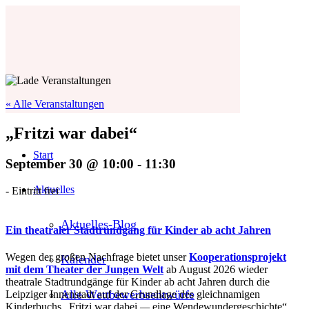
« Alle Veranstaltungen
„Fritzi war dabei“
Start
September 30 @ 10:00
-
11:30
Aktuelles
-
Eintritt frei
Aktuelles-Blog
Ein theatraler Stadtrundgang für Kinder ab acht Jahren
Wegen der großen Nachfrage bietet unser
Kooperationsprojekt
Kalender
mit dem Theater der Jungen Welt
ab August 2026 wieder
theatrale Stadtrundgänge für Kinder ab acht Jahren durch die
Alle Wettbewerbsentwürfe
Leipziger Innenstadt auf der Grundlage des gleichnamigen
Kinderbuchs „Fritzi war dabei
—
eine Wendewundergeschichte“