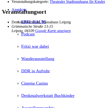
Veranstaltungskategorie:
Theatraler Stadtrundgang für Kinder
Angebote
Veranstaltungsort
FREI_RAUM
DenkmalWerkstatt, Hansahaus Leipzig
Grimmaische Straße 13-15
Leipzig
,
04109
Google Karte anzeigen
Podcast
Fritzi war dabei
Wanderausstellung
DDR in Aufruhr
Cinema Casino
Denkmalwerkstatt Buchkinder
Ausstellungsarchiv