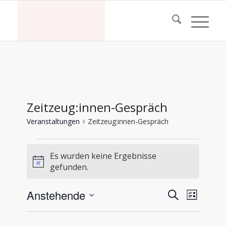
Zeitzeug:innen-Gespräch
Veranstaltungen
Zeitzeug:innen-Gespräch
Veranstaltungen
Es wurden keine Ergebnisse
Hinweis
gefunden.
Veransta
Verans
Anstehende
Suche
Liste
Ansich
Suche
Datum
Naviga
und
wählen.