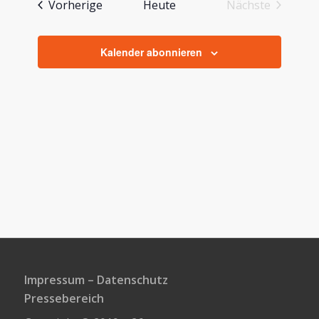
Veranstaltungen
Vorherige
Heute
Nächste
Ansichte
Veranstaltu
Navigati
Kalender abonnieren
Impressum
–
Datenschutz
Pressebereich